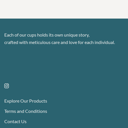
the
variants.
product
The
page
options
may
Each of our cups holds its own unique story,
be
crafted with meticulous care and love for each individual.
chosen
on
the
product
page
Explore Our Products
Terms and Conditions
Contact Us