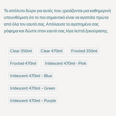
range:
Το απόλυτο δώρο για αυτές που χρειάζονται μια καθημερινή
13.09 €
υπευνθύμιση ότι το πιο σημαντικό είναι να αγαπάτε πρώτα
από όλα τον εαυτό σας. Απόλαυσε το αγαπημένο σας
through
ρόφημα και δώστε στον εαυτό σας λίγα λεπτά ξεκούρασης.
17.00 €
Clear 350ml
Clear 470ml
Frosted 350ml
Frosted 470ml
Iridescent 470ml - Pink
Iridescent 470ml – Blue
Iridescent 470ml – Green
Iridescent 470ml – Purple