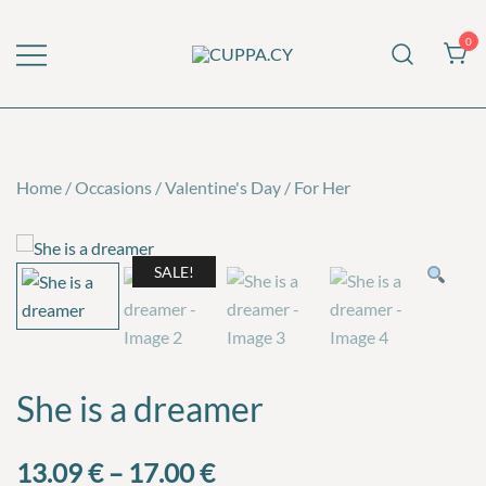
Skip
to
0
content
CUPPA.CY
Home
/
Occasions
/
Valentine's Day
/
For Her
SALE!
She is a dreamer
Price
13.09
€
–
17.00
€