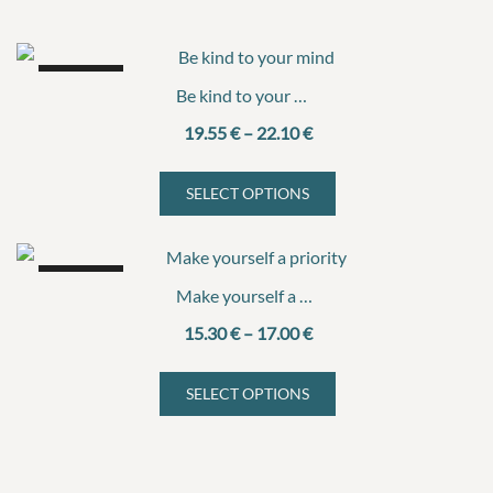
SALE!
Be kind to your mind
Price
19.55
€
–
22.10
€
range:
19.55 €
SELECT OPTIONS
This
through
product
22.10 €
has
SALE!
multiple
Make yourself a priority
variants.
Price
15.30
€
–
17.00
€
The
range:
options
15.30 €
SELECT OPTIONS
may
This
through
be
product
17.00 €
chosen
has
on
multiple