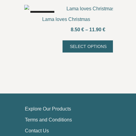
SALE!
Lama loves Christmas
Price
8.50
€
–
11.90
€
range:
8.50 €
SELECT OPTIONS
This
through
product
11.90 €
has
multiple
variants.
The
options
may
Explore Our Products
be
chosen
Terms and Conditions
on
Contact Us
the