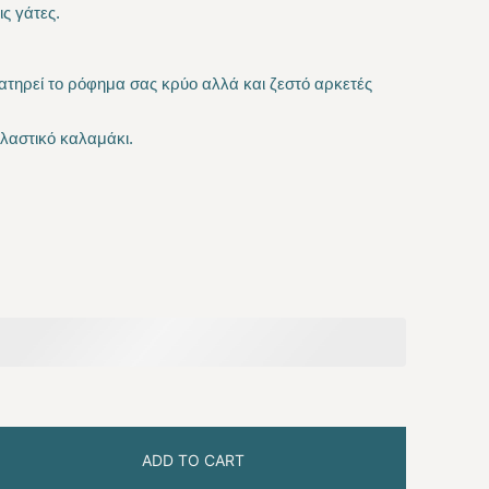
ις γάτες
.
28.90 €
through
ατηρεί το ρόφημα σας κρύο αλλά και ζεστό αρκετές
30.60 €
πλαστικό καλαμάκι.
ADD TO CART