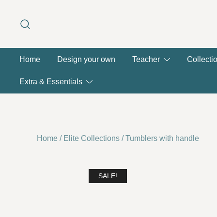
Skip
to
content
Home
Design your own
Teacher
Collecti
Extra & Essentials
Home
/
Elite Collections
/
Tumblers with handle
SALE!