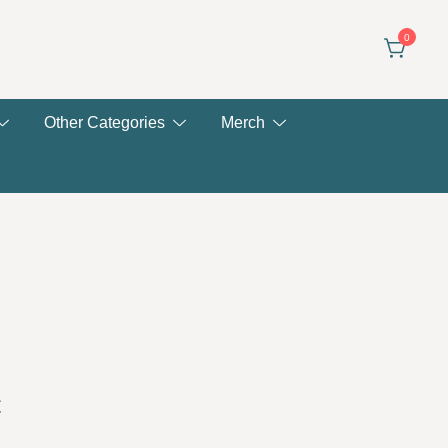
0
Other Categories
Merch
Price
€
range: