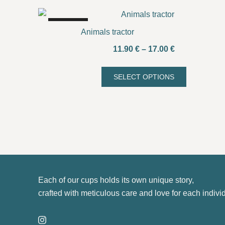
SALE!
Animals tractor
Price
11.90
€
–
17.00
€
range:
11.90 €
SELECT OPTIONS
This
through
product
17.00 €
has
multiple
variants.
The
options
may
Each of our cups holds its own unique story,
be
crafted with meticulous care and love for each indivi
chosen
on
the