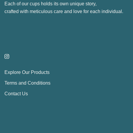
Each of our cups holds its own unique story,
be
crafted with meticulous care and love for each individual.
chosen
on
the
product
page
Explore Our Products
Terms and Conditions
Contact Us