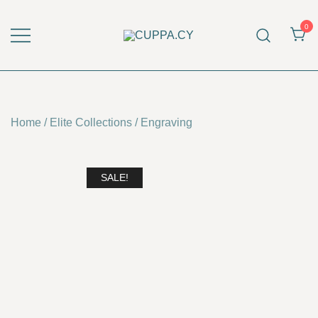
Skip
to
0
content
CUPPA.CY
Home
/
Elite Collections
/
Engraving
SALE!