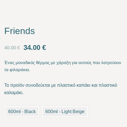
Friends
Original
Current
34.00
€
40.00
€
price
price
Ένας μοναδικός θέρμος με χάραξη για αυτούς που λατρεύουν
was:
is:
τα φιλαράκια.
40.00 €.
34.00 €.
Το προϊόν συνοδεύεται με πλαστικό καπάκι και πλαστικό
καλαμάκι.
600ml - Black
600ml - Light Beige