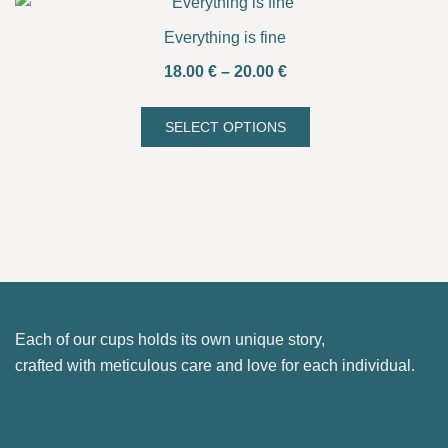
has
multiple
Everything is fine
variants.
Price
18.00
€
–
20.00
€
The
range:
options
18.00 €
SELECT OPTIONS
may
This
through
be
product
20.00 €
chosen
has
on
multiple
the
variants.
product
The
page
options
may
Each of our cups holds its own unique story,
be
crafted with meticulous care and love for each individual.
chosen
on
the
product