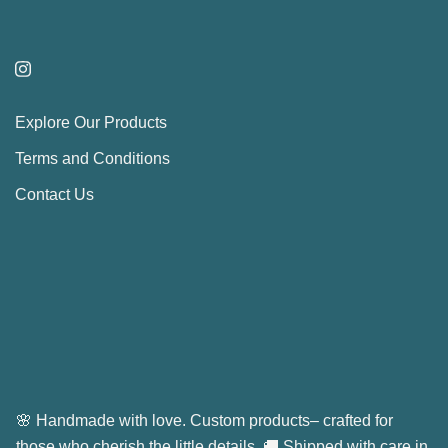
page
Explore Our Products
Terms and Conditions
Contact Us
🌸 Handmade with love. Custom products– crafted for
those who cherish the little details. 🚚 Shipped with care in