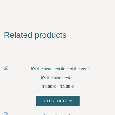
Related products
It’s the sweetest time of the year
Price
10.00
€
–
14.00
€
range:
10.00 €
SELECT OPTIONS
This
through
product
14.00 €