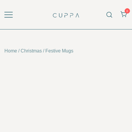
Skip
to
0
content
CUPPA.CY
Home
/
Christmas
/
Festive Mugs