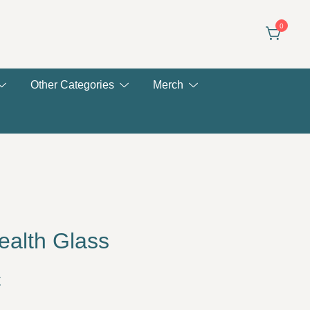
0
Other Categories
Merch
ealth Glass
Price
€
range: