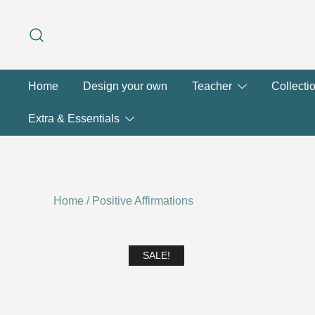
Skip
to
content
Home
Design your own
Teacher
Collecti
Extra & Essentials
Home
/
Positive Affirmations
SALE!