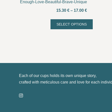
Enough-Love-Beautiful-Brave-Unique
Price
15.30
€
–
17.00
€
range:
15.30 €
SELECT OPTIONS
This
through
product
17.00 €
has
multiple
variants.
The
options
may
Each of our cups holds its own unique story,
be
crafted with meticulous care and love for each indivi
chosen
on
the
product
page