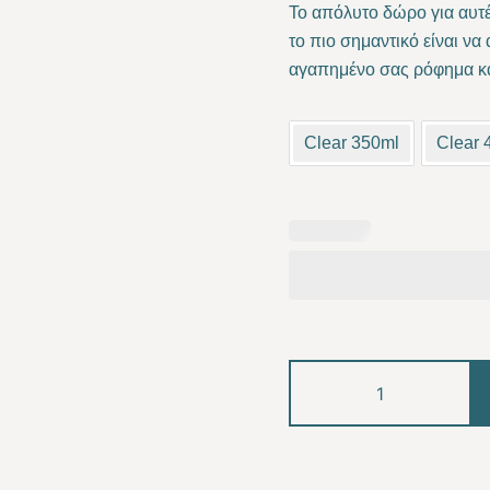
Το απόλυτο δώρο για αυτέ
το πιο σημαντικό είναι ν
αγαπημένο σας ρόφημα κα
Clear 350ml
Clear 
My
Mental
Health
Glass
quantity