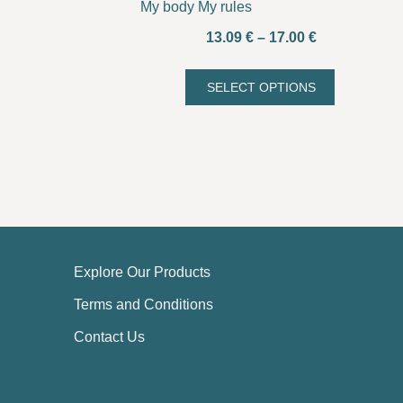
My body My rules
Price
13.09
€
–
17.00
€
range:
13.09 €
SELECT OPTIONS
This
through
product
17.00 €
has
multiple
variants.
The
options
may
Explore Our Products
be
chosen
Terms and Conditions
on
Contact Us
the
product
page