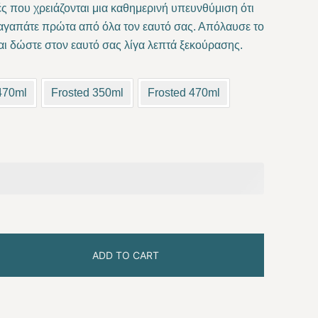
ς που χρειάζονται μια καθημερινή υπευνθύμιση ότι
15.30 €
α αγαπάτε πρώτα από όλα τον εαυτό σας. Απόλαυσε το
ι δώστε στον εαυτό σας λίγα λεπτά ξεκούρασης.
through
17.00 €
470ml
Frosted 350ml
Frosted 470ml
ADD TO CART