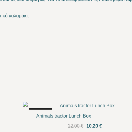
τικό καλαμάκι.
SALE!
Animals tractor Lunch Box
Original
Current
12.00
€
10.20
€