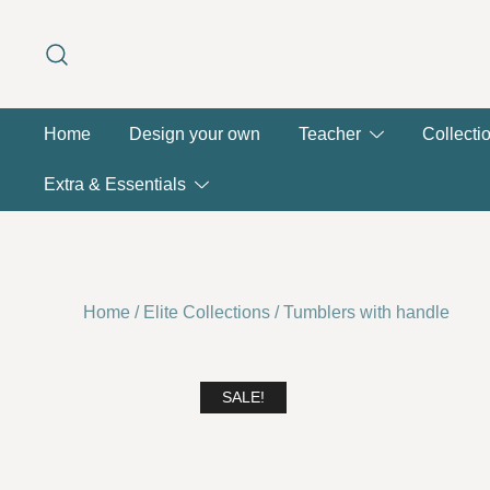
Skip
to
content
Home
Design your own
Teacher
Collecti
Extra & Essentials
Home
/
Elite Collections
/
Tumblers with handle
SALE!