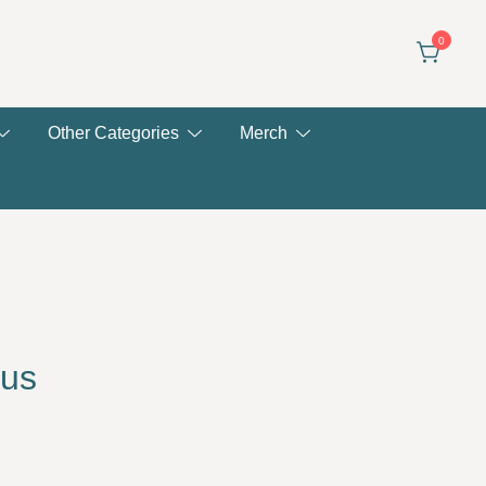
0
Other Categories
Merch
 us
rent
ce