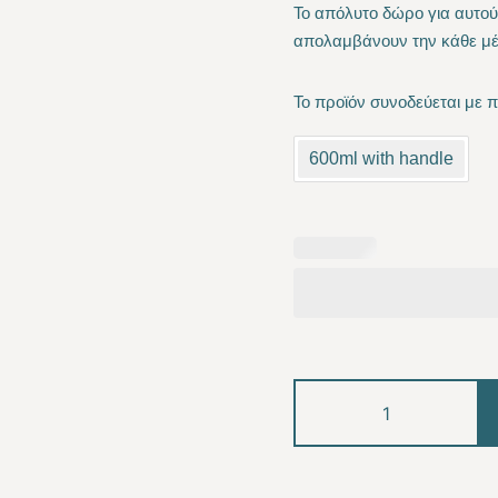
Το απόλυτο δώρο
για αυτού
was:
is:
απολαμβάνουν την κάθε μέρ
30.00 €.
25.
Το προϊόν συνοδεύεται με 
600ml with handle
Owls
inspire
us
quantity