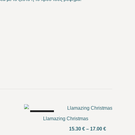
SALE!
Llamazing Christmas
Price
15.30
€
–
17.00
€