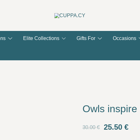
CUPPA.CY
ons
Elite Collections
Gifts For
Occasions
Owls inspire
Original
Cur
25.50
€
30.00
€
price
pri