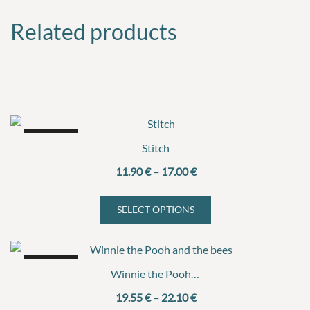
Related products
SALE!
Stitch
Price
11.90
€
–
17.00
€
range:
11.90 €
SELECT OPTIONS
This
through
product
17.00 €
has
SALE!
multiple
Winnie the Pooh and the bees
variants.
Price
19.55
€
–
22.10
€
The