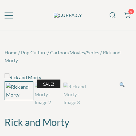
Skip
to
0
content
CUPPA.CY
Home
/
Pop Culture
/
Cartoon/Movies/Series
/
Rick and
Morty
SALE!
Rick and Morty