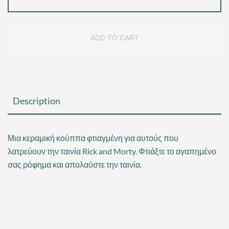
and
Morty
quantity
ADD TO CART
Description
Μια κεραμική κούππα φτιαγμένη για αυτούς που
λατρεύουν
την ταινία Rick and Morty
. Φτιάξτε το αγαπημένο
σας ρόφημα και απολαύστε την ταινία.