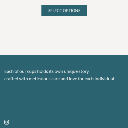
range:
options
19.55 €
SELECT OPTIONS
may
This
through
be
product
22.10 €
chosen
has
on
multiple
the
variants.
product
The
page
options
may
Each of our cups holds its own unique story,
be
crafted with meticulous care and love for each individual.
chosen
on
the
product
page