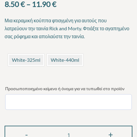
Price
8.50
€
–
11.90
€
range:
Μια κεραμική κούππα φτιαγμένη για αυτούς που
8.50 €
λατρεύουν
την ταινία Rick and Morty
. Φτιάξτε το αγαπημένο
σας ρόφημα και απολαύστε την ταινία.
through
11.90 €
White-325ml
White-440ml
Προσωποποιημένο κείμενο ή όνομα για να τυπωθεί στο προϊόν
Rick
-
+