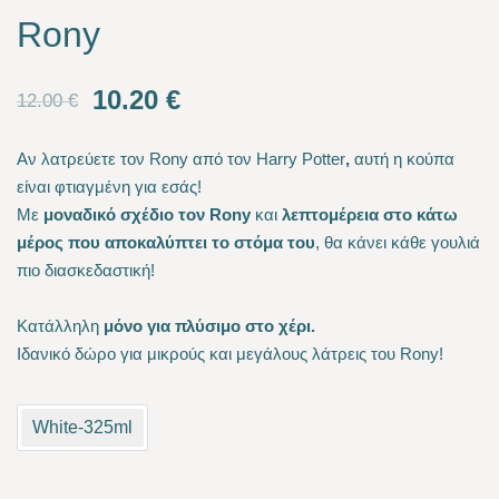
Rony
Original
Current
10.20
€
12.00
€
price
price
Αν λατρεύετε τον Rony από τον Harry Potter
,
αυτή η κούπα
was:
is:
είναι φτιαγμένη για εσάς!
Με
μοναδικό σχέδιο τον Rony
και
λεπτομέρεια στο κάτω
12.00 €.
10.20 €.
μέρος που αποκαλύπτει το στόμα του
, θα κάνει κάθε γουλιά
πιο διασκεδαστική!
Κατάλληλη
μόνο για πλύσιμο στο χέρι.
Ιδανικό δώρο για μικρούς και μεγάλους λάτρεις του Rony!
White-325ml