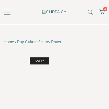
Skip
to
0
content
CUPPA.CY
Home
/
Pop Culture
/
Harry Potter
SALE!