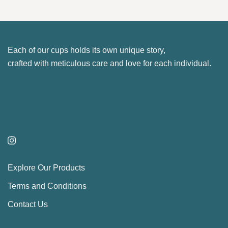
product
The
page
options
may
Each of our cups holds its own unique story,
be
crafted with meticulous care and love for each individual.
chosen
on
the
product
page
Explore Our Products
Terms and Conditions
Contact Us