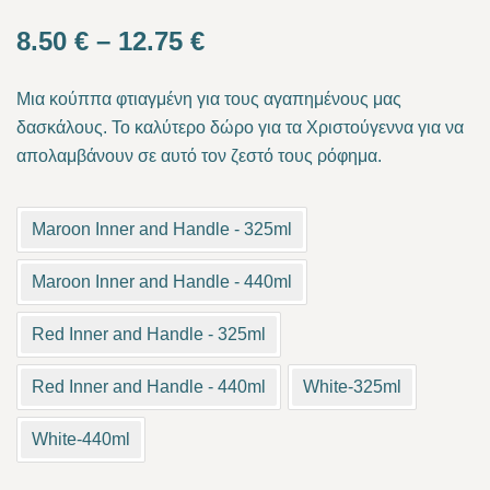
Price
8.50
€
–
12.75
€
range:
Μια κούππα φτιαγμένη για τους αγαπημένους μας
8.50 €
δασκάλους. Το καλύτερο δώρο για τα Χριστούγεννα για να
απολαμβάνουν σε αυτό τον ζεστό τους ρόφημα.
through
12.75 €
Maroon Inner and Handle - 325ml
Maroon Inner and Handle - 440ml
Red Inner and Handle - 325ml
Red Inner and Handle - 440ml
White-325ml
White-440ml