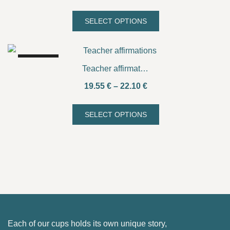
range:
15.30 €
SELECT OPTIONS
This
through
product
17.00 €
has
SALE!
multiple
Teacher affirmations
variants.
Price
19.55
€
–
22.10
€
The
range:
options
19.55 €
SELECT OPTIONS
may
This
through
be
product
22.10 €
chosen
has
on
multiple
the
variants.
product
The
page
options
may
Each of our cups holds its own unique story,
be