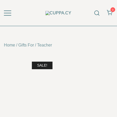
Skip
to
0
content
CUPPA.CY
Home
/
Gifts For
/
Teacher
SALE!