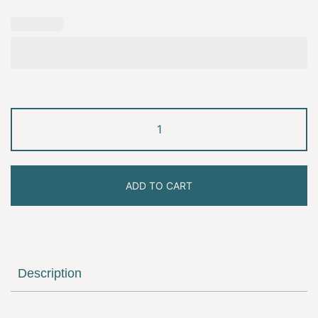
Teacher
Christmas
coffee
quantity
ADD TO CART
Description