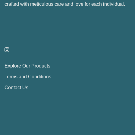
crafted with meticulous care and love for each individual.
chosen
on
the
product
page
Explore Our Products
Terms and Conditions
Contact Us