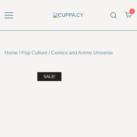
Skip
to
0
content
CUPPA.CY
Home
/
Pop Culture
/
Comics and Anime Universe
SALE!