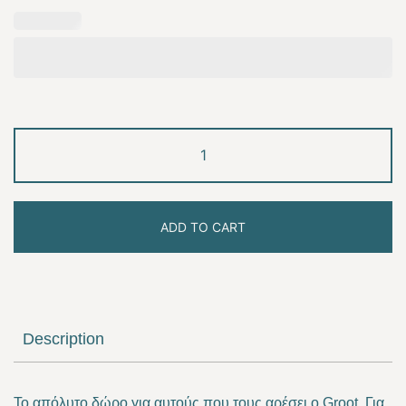
The
groot
quantity
ADD TO CART
Description
Το απόλυτο δώρο για αυτούς που τους αρέσει ο Groot. Για