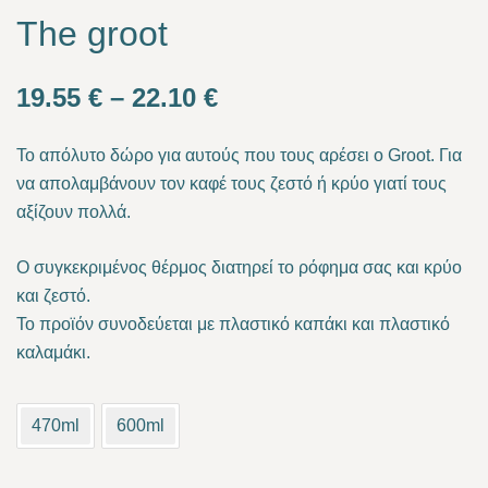
The groot
Price
19.55
€
–
22.10
€
range:
Το απόλυτο δώρο για αυτούς που τους αρέσει ο Groot. Για
19.55 €
να απολαμβάνουν τον καφέ τους ζεστό ή κρύο γιατί τους
αξίζουν πολλά.
through
22.10 €
Ο συγκεκριμένος θέρμος διατηρεί το ρόφημα σας και κρύο
και ζεστό.
Το προϊόν συνοδεύεται με πλαστικό καπάκι και πλαστικό
καλαμάκι.
470ml
600ml