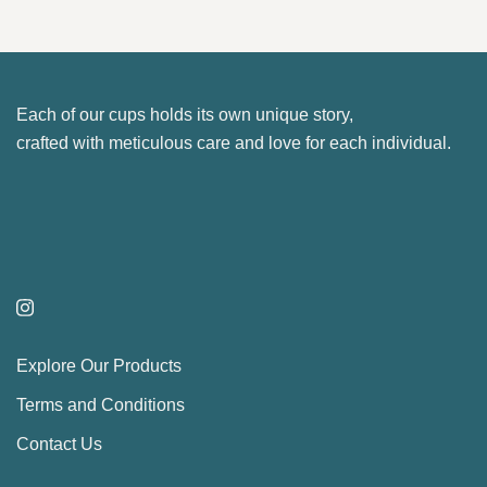
the
variants.
product
The
page
options
may
Each of our cups holds its own unique story,
be
crafted with meticulous care and love for each individual.
chosen
on
the
product
page
Explore Our Products
Terms and Conditions
Contact Us