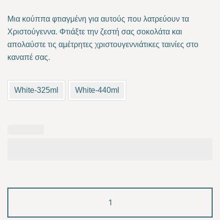
range:
Μια κούππα φτιαγμένη για αυτούς που λατρεύουν τα
10.00 €
Χριστούγεννα. Φτιάξτε την ζεστή σας σοκολάτα και
απολαύστε τις αμέτρητες χριστουγεννιάτικες ταινίες στο
through
καναπέ σας.
14.00 €
White-325ml
White-440ml
Christmas
games
quantity