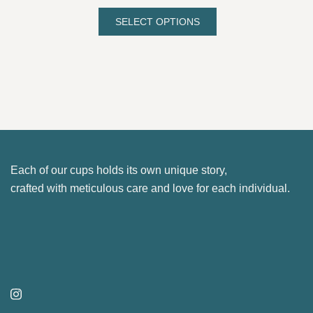
range:
options
23.00 €
SELECT OPTIONS
may
This
through
be
product
26.00 €
chosen
has
on
multiple
the
variants.
product
The
page
options
may
Each of our cups holds its own unique story,
be
crafted with meticulous care and love for each individual.
chosen
on
the
product
page