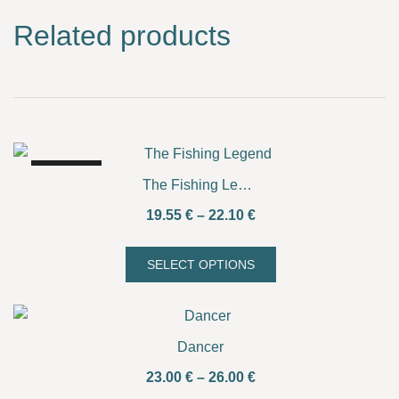
Related products
SALE!
The Fishing Legend
Price
19.55
€
–
22.10
€
range:
19.55 €
SELECT OPTIONS
This
through
product
22.10 €
has
multiple
Dancer
variants.
Price
23.00
€
–
26.00
€
The