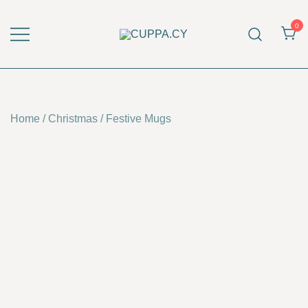
Skip
to
0
content
CUPPA.CY
Home
/
Christmas
/
Festive Mugs